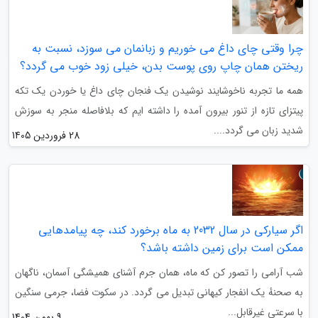
چرا وقتی چای داغ می خوریم و زبانمان می سوزد، نسبت به
ریختن همان چاپ روی پوست بدن، خیلی زود خوب می گردد؟
همه ما تجربه ناخوشایند نوشیدن یک فنجان چای داغ یا خوردن یک تکه
پیتزای تازه از تنور بیرون آمده را داشته ایم که بلافاصله منجر به سوزش
شدید زبان می گردد....
28 فروردین 1405
اگر سیارکی در سال 2032 به ماه برخورد کند، چه پیامدهایی
ممکن است برای زمین داشته باشد؟
شب آرامی را تصور کن که ماه، همان جرم آشنای همیشگی آسمان، ناگهان
به صحنهٔ یک انفجار کیهانی تبدیل می گردد. در سکوت فضا، جرمی سنگین
با سرعتی غیرقابل...
9 بهمن 1404