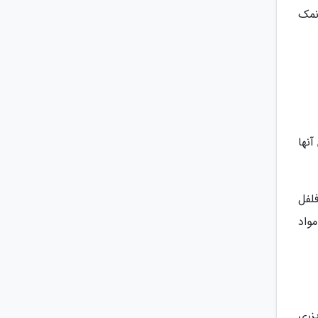
نمک
نها
فلفل
مواد
زری