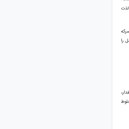
لذت
سوی سرکه
 را
ار،
لوط