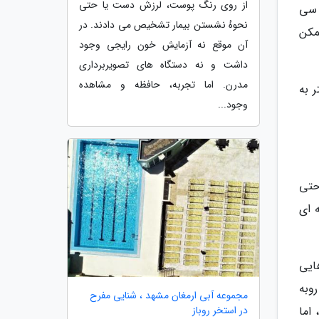
از روی رنگ پوست، لرزش دست یا حتی
شده، در سال 2023 نزدیک به 93 میلیون سی
نحوهٔ نشستن بیمار تشخیص می دادند. در
مکن
آن موقع نه آزمایش خون رایجی وجود
داشت و نه دستگاه های تصویربرداری
مدرن. اما تجربه، حافظه و مشاهده
 به
وجود...
حتی
 ای
هایی
روبه
مجموعه آبی ارمغان مشهد ، شنایی مفرح
در استخر روباز
اما