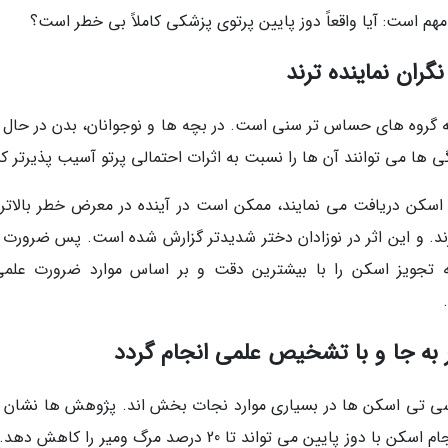
م است: آیا واقعاً دوز پایین پرتوی پزشکی کاملاً بی خطر است؟
نگران نماینده ترند
 گروه های حساس تر سنی است. در بچه ها و نوجوانان، بدن در حال 
 ها می توانند آن ها را نسبت به اثرات احتمالی پرتو آسیب پذیرتر کن
 اسکن دریافت می نمایند، ممکن است در آینده در معرض خطر بالاتری
ن تیروئید (Thyroid Cancer) قرار گیرند. و این اثر در نوزادان دختر شدیدتر گزارش شده است. پس ضرورت
ه تجویز اسکن را با بیشترین دقت و بر اساس موارد ضرورت علمی
ه جا و با تشخیص علمی انجام گردد
ه سی تی اسکن ها در بسیاری موارد نجات بخش اند. پژوهش ها نشان د
اند که برای بیمارانی با ریسک بالای سرطان ریه، انجام اسکن با دوز پایین می تواند تا 20 درصد مرگ ومیر را 