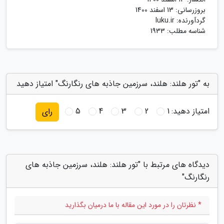
بروزرسانی:
13 اسفند 1400
گردآورنده:
luku.ir
شناسه مطلب: 1933
به "تور هلند: هلند، سرزمین جاذبه های رنگارنگ" امتیاز دهید
امتیاز دهید:
1
2
3
4
5
رای
دیدگاه های مرتبط با "تور هلند: هلند، سرزمین جاذبه های
رنگارنگ"
* نظرتان را در مورد این مقاله با ما درمیان بگذارید