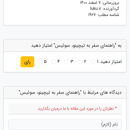
بروزرسانی:
7 اسفند 1400
گردآورنده:
luku.ir
شناسه مطلب: 1927
به "راهنمای سفر به تیچینو، سوئیس" امتیاز دهید
امتیاز دهید:
1
2
3
4
5
رای
دیدگاه های مرتبط با "راهنمای سفر به تیچینو، سوئیس"
* نظرتان را در مورد این مقاله با ما درمیان بگذارید