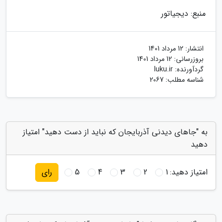
منبع: دیجیاتور
انتشار:
12 مرداد 1401
بروزرسانی:
12 مرداد 1401
گردآورنده:
luku.ir
شناسه مطلب: 2067
به "جاهای دیدنی آذربایجان که نباید از دست دهید" امتیاز
دهید
امتیاز دهید:
1
2
3
4
5
رای