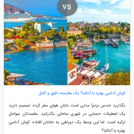
کوش آداسی بهتره یا آنتالیا؟ یک مقایسه دقیق و کامل
بگذارید حدس بزنم! مدتی است دلتان هوای سفر کرده. تصمیم دارید
یک تعطیلات حسابی در شهری ساحلی بگذرانید. مقصدتان سواحل
ترکیه است. اما این وسط یک دوراهی به جانتان افتاده: کوش آداسی
بهتره یا آنتالیا؟