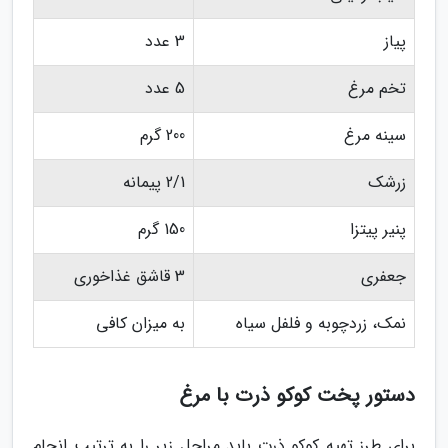
پیاز
3 عدد
تخم مرغ
5 عدد
سینه مرغ
200 گرم
زرشک
2/1 پیمانه
پنیر پیتزا
150 گرم
جعفری
3 قاشق غذاخوری
نمک، زردچوبه و فلفل سیاه
به میزان کافی
دستور پخت کوکو ذرت با مرغ
برای طرز تهیه کوکو ذرت باید مراحل زیر را به ترتیب انجام