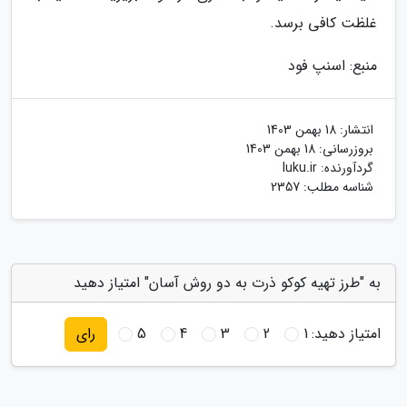
غلظت کافی برسد.
منبع: اسنپ فود
انتشار:
18 بهمن 1403
بروزرسانی:
18 بهمن 1403
گردآورنده:
luku.ir
شناسه مطلب: 2357
به "طرز تهیه کوکو ذرت به دو روش آسان" امتیاز دهید
امتیاز دهید:
1
2
3
4
5
رای