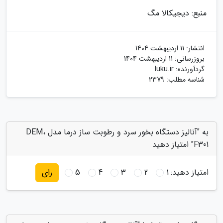
منبع: دیجیکالا مگ
انتشار:
11 اردیبهشت 1404
بروزرسانی:
11 اردیبهشت 1404
گردآورنده:
luku.ir
شناسه مطلب: 2379
به "آنالیز دستگاه بخور سرد و رطوبت ساز درما مدل DEM،
F301" امتیاز دهید
امتیاز دهید:
1
2
3
4
5
رای