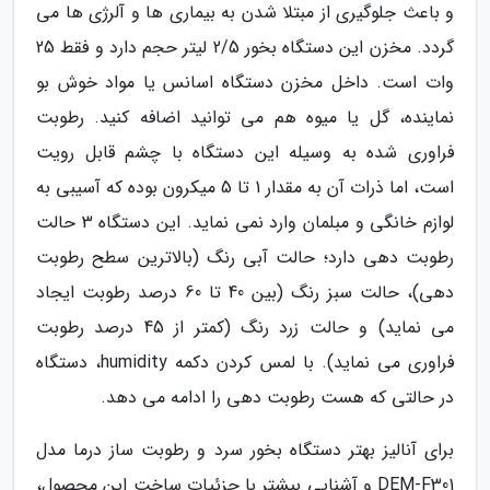
و باعث جلوگیری از مبتلا شدن به بیماری ها و آلرژی ها می
گردد. مخزن این دستگاه بخور 2/5 لیتر حجم دارد و فقط 25
وات است. داخل مخزن دستگاه اسانس یا مواد خوش بو
نماینده، گل یا میوه هم می توانید اضافه کنید. رطوبت
فراوری شده به وسیله این دستگاه با چشم قابل رویت
است، اما ذرات آن به مقدار 1 تا 5 میکرون بوده که آسیبی به
لوازم خانگی و مبلمان وارد نمی نماید. این دستگاه 3 حالت
رطوبت دهی دارد؛ حالت آبی رنگ (بالاترین سطح رطوبت
دهی)، حالت سبز رنگ (بین 40 تا 60 درصد رطوبت ایجاد
می نماید) و حالت زرد رنگ (کمتر از 45 درصد رطوبت
فراوری می نماید). با لمس کردن دکمه humidity، دستگاه
در حالتی که هست رطوبت دهی را ادامه می دهد.
برای آنالیز بهتر دستگاه بخور سرد و رطوبت ساز درما مدل
DEM-F301 و آشنایی بیشتر با جزئیات ساخت این محصول،