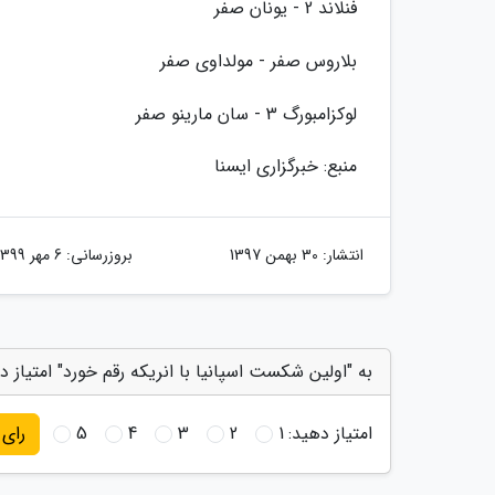
فنلاند 2 - یونان صفر
بلاروس صفر - مولداوی صفر
لوکزامبورگ 3 - سان مارینو صفر
منبع: خبرگزاری ایسنا
انتشار:
30 بهمن 1397
بروزرسانی:
6 مهر 1399
به "اولین شکست اسپانیا با انریکه رقم خورد" امتیاز د
امتیاز دهید:
1
2
3
4
5
رای