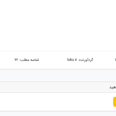
گردآورنده:
luku.ir
شناسه مطلب: 72
هید