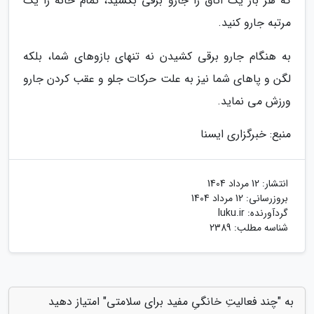
که هر بار یک اتاق را جارو برقی بکشید، تمام خانه را یک
مرتبه جارو کنید.
به هنگام جارو برقی کشیدن نه تنهای بازوهای شما، بلکه
لگن و پاهای شما نیز به علت حرکات جلو و عقب کردن جارو
ورزش می نماید.
منبع: خبرگزاری ایسنا
انتشار:
12 مرداد 1404
بروزرسانی:
12 مرداد 1404
گردآورنده:
luku.ir
شناسه مطلب: 2389
به "چند فعالیتِ خانگیِ مفید برای سلامتی" امتیاز دهید