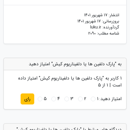
انتشار:
17 شهریور 1401
بروزرسانی:
17 شهریور 1401
گردآورنده:
luku.ir
شناسه مطلب: 2090
به "پارک دلفین ها یا دلفیناریوم کیش" امتیاز دهید
1
کاربر به "
پارک دلفین ها یا دلفیناریوم کیش
" امتیاز داده
است |
1
از 5
امتیاز دهید:
1
2
3
4
5
رای
دیدگاه های مرتبط با "پارک دلفین ها یا دلفیناریوم کیش"