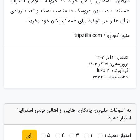
شیطان تاسمانی را می خرند که حیوانات بومی استرالیا
هستند. قیمت این عروسک ها مناسب است و تعداد زیادی
از آن ها را می توانید برای همه نزدیکان خود بخرید.
منبع: کجارو / tripzilla.com
انتشار:
21 آذر 1403
بروزرسانی:
21 آذر 1403
گردآورنده:
luku.ir
شناسه مطلب: 2334
به "سوغات ملبورن؛ یادگاری هایی از اهالی بومی استرالیا"
امتیاز دهید
امتیاز دهید:
1
2
3
4
5
رای