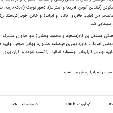
گوئن (گلندین آیوین، امریکا و استرالیا)، کشور کوچک (اریک باربیه، ب
لینجر من (فلیپ فالاردو، کانادا و ایرلند) و خائن خوب(کریستنا رزند
د سینمایی شد.
رهنگی مستقل بن گاه(مسعود و محمود بخشی) تنها فراوری مشترک 
ندنس آمریکا ، جایزه بهترین فیلمنامه جشنواره جهانی صوفیا، جایزه ع
ه بهترین کارگردانی جشنواره آنتالیا...را کسب نموده و اکران پیروز آ
ر سراسر اسپانیا پخش می نماید.
گردآورنده:
luku.ir
شناسه مطلب: 1590