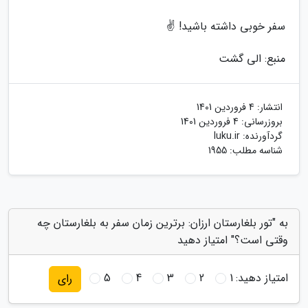
سفر خوبی داشته باشید! ✌
منبع: الی گشت
انتشار:
4 فروردین 1401
بروزرسانی:
4 فروردین 1401
گردآورنده:
luku.ir
شناسه مطلب: 1955
به "تور بلغارستان ارزان: برترین زمان سفر به بلغارستان چه
وقتی است؟" امتیاز دهید
امتیاز دهید:
1
2
3
4
5
رای