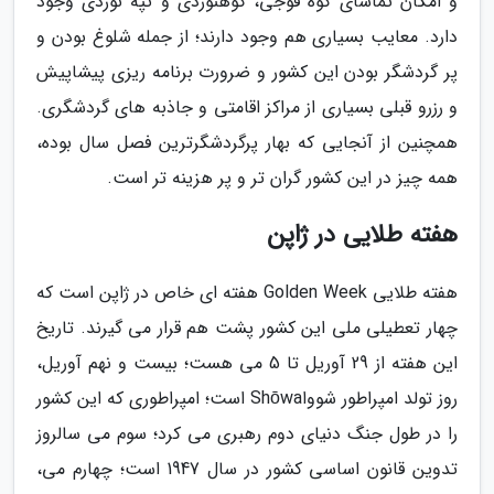
و امکان تماشای کوه فوجی، کوهنوردی و تپه نوردی وجود
دارد. معایب بسیاری هم وجود دارند؛ از جمله شلوغ بودن و
پر گردشگر بودن این کشور و ضرورت برنامه ریزی پیشاپیش
و رزرو قبلی بسیاری از مراکز اقامتی و جاذبه های گردشگری.
همچنین از آنجایی که بهار پرگردشگرترین فصل سال بوده،
همه چیز در این کشور گران تر و پر هزینه تر است.
هفته طلایی در ژاپن
هفته طلایی Golden Week هفته ای خاص در ژاپن است که
چهار تعطیلی ملی این کشور پشت هم قرار می گیرند. تاریخ
این هفته از 29 آوریل تا 5 می هست؛ بیست و نهم آوریل،
روز تولد امپراطور شوواShōwa است؛ امپراطوری که این کشور
را در طول جنگ دنیای دوم رهبری می کرد؛ سوم می سالروز
تدوین قانون اساسی کشور در سال 1947 است؛ چهارم می،