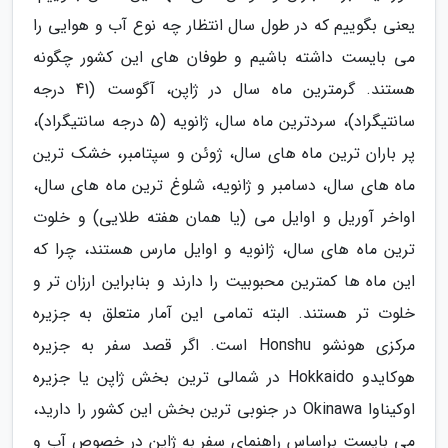
یعنی بگوییم که در طول سال انتظار چه نوع آب و هوایی را
می بایست داشته باشیم و طوفان های این کشور چگونه
هستند. گرمترین ماه سال در ژاپن، آگوست (41 درجه
سانتیگراد)، سردترین ماه سال، ژانویه (5 درجه سانتیگراد)،
پر باران ترین ماه های سال، ژوئن و سپتامبر، خشک ترین
ماه های سال، دسامبر و ژانویه، شلوغ ترین ماه های سال،
اواخر آوریل و اوایل می (یا همان هفته طلایی) و خلوت
ترین ماه های سال، ژانویه و اوایل مارس هستند، چرا که
این ماه ها کمترین محبوبیت را دارند و بنابراین ارزان تر و
خلوت تر هستند. البته تمامی این آمار متعلق به جزیره
مرکزی هونشو Honshu است. اگر قصد سفر به جزیره
هوکایدو Hokkaido در شمالی ترین بخش ژاپن یا جزیره
اوکیناوا Okinawa در جنوبی ترین بخش این کشور را دارید،
می بایست براساس راهنمای سفر به ژاپن در خصوص آب و