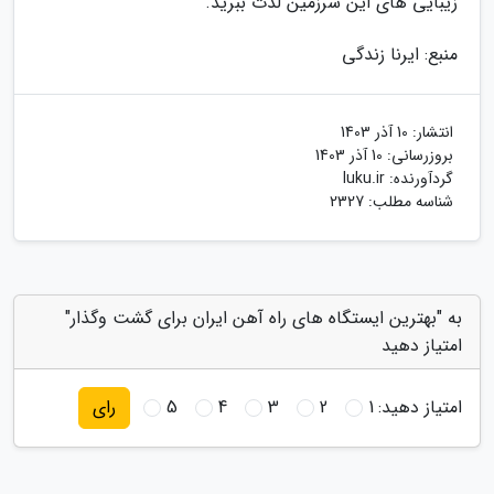
زیبایی های این سرزمین لذت ببرید.
منبع: ایرنا زندگی
انتشار:
10 آذر 1403
بروزرسانی:
10 آذر 1403
گردآورنده:
luku.ir
شناسه مطلب: 2327
به "بهترین ایستگاه های راه آهن ایران برای گشت وگذار"
امتیاز دهید
امتیاز دهید:
1
2
3
4
5
رای