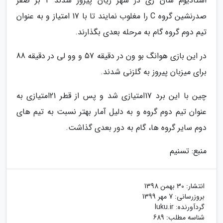
استادیوم شان ژی در شهر ژیان پیروز شدند 2 بر صفر
صدرنشین گروه C را مغلوب نمایند تا با 17 امتیاز و به عنوان
تیم دوم گروه گام به مرحله بعدی بگذارند.
در این بازی هوانگ بو ون در دقیقه 57 و وو لی در دقیقه 88
برای میزبان پیروز به گلزنی شدند.
چین با این برد 17امتیازی شد و پس از قطر 21امتیازی به
عنوان تیم دوم گروه و به دلیل آمار بهتر نسبت به تیم های
دوم سایر گروه ها، گام به دور بعدی گذاشت.
منبع: تسنیم
انتشار:
30 بهمن 1398
بروزرسانی:
7 مهر 1399
گردآورنده:
luku.ir
شناسه مطلب: 689