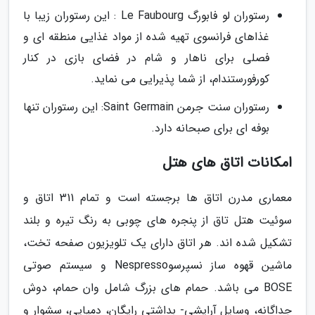
رستوران لو فابورگ Le Faubourg : این رستوران زیبا با
غذاهای فرانسوی تهیه شده از مواد غذایی منطقه ای و
فصلی برای ناهار و شام در فضای بازی در کنار
کورفورستندام، از شما پذیرایی می نماید.
رستوران سنت جرمن Saint Germain: این رستوران تنها
بوفه ای برای صبحانه دارد.
امکانات اتاق های هتل
معماری مدرن اتاق ها برجسته است و تمام 311 اتاق و
سوئیت هتل تاق از پنجره های چوبی به رنگ تیره و بلند
تشکیل شده اند. هر اتاق دارای یک تلویزیون صفحه تخت،
ماشین قهوه ساز نسپرسوNespresso و سیستم صوتی
BOSE می باشد. حمام های بزرگ شامل وان حمام، دوش
جداگانه، وسایل آرایشی- بداشتی رایگان، دمپایی، سشوار و