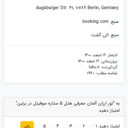
Augsburger Str. 41, 10789 Berlin, Germany
منبع: booking.com
منبع: الی گشت
انتشار:
19 اسفند 1400
بروزرسانی:
19 اسفند 1400
گردآورنده:
luku.ir
شناسه مطلب: 1940
به "تور ارزان آلمان: معرفی هتل 5 ستاره سوفیتل در برلین"
امتیاز دهید
امتیاز دهید:
1
2
3
4
5
رای