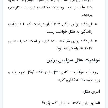
دقیقه طول می کشد. با وسایل نقلیه عمومی مانند مترو
خط U8، در مدت زمان 30 دقیقه به این دیوار تاریخی
برسید.
فرودگاه برلین- تگل: 6.3 کیلومتر است که با 18 دقیقه
رانندگی به هتل خواهید رسید.
فرودگاه برلین شونفلد: 18.1 کیلومتر است که با ماشین
40 دقیقه راه خواهد بود.
موقعیت هتل سوفیتل برلین
می توانید موقعیت مکانی هتل را در نقشه گوگل زیر ببینید و
برای خود نشانه گذاری کنید.
آدرس هتل:
آلمان، برلین 10787، خیابان اگسبرگر 41