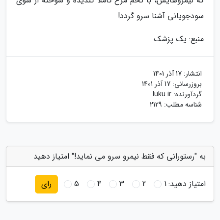
که نیمروهایش، با تخم مرغ کاملاً گندیده و سوخته از سوی
سودجویانی آشنا سرو گردد!
منبع: یک پزشک
انتشار:
17 آذر 1401
بروزرسانی:
17 آذر 1401
گردآورنده:
luku.ir
شناسه مطلب: 2129
به "رستورانی که فقط نیمرو سرو می نماید!" امتیاز دهید
امتیاز دهید:
1
2
3
4
5
رای