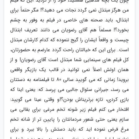
چون یک بچه مذهبی هستید، خود را از تردید این که فیلم
من هرگز مبتذل نمی گردد نجات می دهید؟! مگر حتماً برای
ابتذال، باید صحنه های خاصی در فیلم به وفور به چشم
بخورد؟! مسلماً هم آقای رضویان می دانند تعریف ابتذال
چیست و واقعاً ایشان را گیج ننموده که کدام کارشان مبتذل
است. برای این که خیالتان راحت گردد عارضم به حضورتان،
کل فیلم های سینمایی شما مبتذل است آقای رضویان! و از
همان اولش اصلاً نمی توانید در قالب یک بازیگر واقعی
بروید! زمانی که می گویید سالی 80 تا فیلمنامه به دستتان
می رسد، جیرانی سئوال جالبی می پرسد که: یعنی اینا که
بازی کردی، تازه برتریناش بودن؟!و وقتی عینا می گویید:
افتخار می کنم فیلم زیر شونه تخم مرغی برای بقالی می
سازم یعنی حتی شعور مردمانتان را پایین تر از شانه تخم
مرغ فرض نموده اید که باید دستش را بالا ببرد و برای