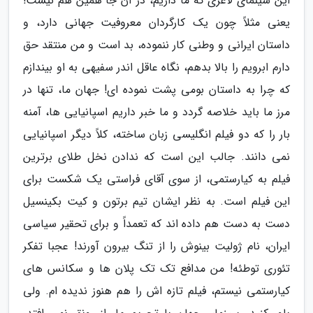
این سینمای لاغری که ما داریم، در آن جا همین هم نیست!
یعنی مثلاً چون یک کارگردان معروفیت جهانی دارد، و
داستان ایرانی و وطنی کار ننموده، بد است و من منتقد حق
دارم ابرویم را بالا بدهم، نگاه عاقل اندر سفیهی به او بیندازم
که چرا به داستان بومی پشت نموده ای! جهان ما، تنها در
مرز ما باید خلاصه گردد و ما خبر داریم اسپانیایی ها، آمنه
بار را که دو فیلم انگلیسی زبان ساخته، کلاً دیگر اسپانیایی
نمی دانند. جالب این است که ندادن نخل طلای برترین
فیلم به کیارستمی، از سوی آقای فراستی یک شکست برای
این فیلم است. به نظر ایشان تیم برتون و کیت بکینسیل
دست به دست هم داده اند که تعمداً و برای تحقیر سیاسی
ایران، نام ژولیت بینوش را از تنگ بیرون آورند! عجبا تفکر
تئوری توطئه! من مدافع تک تک پلان ها و سکانس های
کیارستمی نیستم، فیلم تازه اش را هم هنوز ندیده ام. ولی