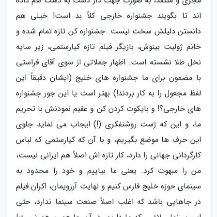
مجری و منتقد، به صورت جهت دار دست به دست هم داده
اند تا بگویند جشنواره خارجی کلاً بد است! خیلی هم
دانستن دلیلش سخت نیست. جشنواره کن تازه تمام شده و
خانم ژولیت بینوش، بازیگر فیلم تازه کیارستمی، زیر سایه
نخل طلا نشسته است. اظهار جملاتی از سوی آقای فراستی
با مضمون برای ما جشنواره های خلیج (ایشان دقیقاً این
لفظ مجعول را به کار بردند!) بهتر است یا این جور جشنواره
های خارجی؟! و بایکوت کردن کن و عقیم نمودنش با تحریم
ما، و این که ژست روشنفکری (!) ایجاب می نماید جلوی
این حرف ها موضع بگیریم، و با آن که کیارستمی که لباس
کارگردانی جهانی را دارد، کار تازه اش اصلاً هم ایرانی نیست،
من را مبهوت کرد. یعنی ما بیاییم و خود را محدود به
سینمای حوزه خلیج فارس کنیم و نهایت آرزویمان، اکران فیلم
در جاهایی باشد که اغلب اصلاً صنعت سینما ندارد، حتی