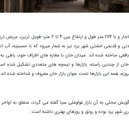
بازار خان با قدمتی متعلق به دوره ناصرالدین شاه قاجار و با 274 متر طول و ارتفاع بین 4 تا 6 متر؛ طویل تر
دنی و قدیمی خشتی شهر یزد نیز به شمار میرود که با حسینیه، آب انبا
افقی ساخته شده اند. میدان خان با مغازه های اطراف خود، راهی به با
 خان از چندین راسته، بازارها و تیمچه های متعددی تشکیل شده اس
امروزه، همه این بازارها تحت عنوان بازار خان معروف و شناخته شده اند.
 گویش محلی به آن بازار غولومَلی سیا گفته می گردد، متعلق به اواخر 
جاری شهر یزد بوده و رونق و روزهای بهتری داشته است.