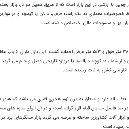
ر چوبی با ارزشی در این بازار است که از طریق همین دو در، بازار بست
ظ خصوصیات معماری به یک راسته فرعی، دالان یا تیمچه و در مواردی
 گران بها و منسوجات عالی اختصاص داشته است .
بازار دروازه مهریز در دوره قاجار و زمان گورکانیان با 38 متر طول و 5/3 متر عرض ا
 بازار خان و از شمال به کوچه دارالشفا یا دروازه تاریخی وصل و ختم می گردد. ب
بازار پنجه علی مشهور به بازار مسگران یزد، قدمتی 600 ساله دارد و متعلق به قرن نهم هجری قمری می باشد که هنو
ر حد فاصل خیابان قیام قرار گرفته است و در آن انواع سازه های مس
ابزار آلات کشاورزی ساخته و عرضه می گردد.بازار مسگرهای یزد در 