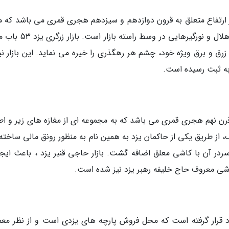
زرگری یزد با 94 متر طول، 3 متر عرض و 6 متر ارتفاع متعلق به قرون دوازدهم و سیزدهم هجری قمری می باشد که
سبک معماری بازار تبریزیان دارای سقفی با طاق و هلال و نورگیرهایی در وس
یار یزدی دارد که با زرق و برق ویژه خود، چشم هر رهگذری را خیره می نماید. این بازار ن
ه قرن نهم هجری قمری می باشد که به مجموعه ای از مغازه های زیر و ا
، از طریق یکی از حاکمان یزد به همین نام به منظور رونق مالی ساخته
در آن با کاشی معلق اضافه گشت. بازار حاجی قنبر یزد ، باعث ایجا
وشی معروف حاج خلیفه رهبر یزد نیز شده است.
د قرار گرفته است که محل فروش پارچه های یزدی است و از نظر معم