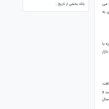
ه می
بلکه بخشی از تاریخ...
 به
حداث گشت. این بازار دارای 6 باب مغازه با
ازار
ز بافت
ی و
سال